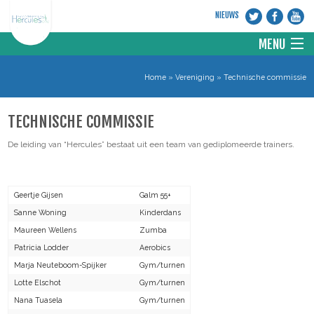
NIEUWS
MENU
HOME
Home
»
Vereniging
»
Technische commissie
VERENIGING
TECHNISCHE COMMISSIE
De leiding van “Hercules” bestaat uit een team van gediplomeerde trainers.
DISCIPLINES
Geertje Gijsen
Galm 55+
NIEUWS
Sanne Woning
Kinderdans
Maureen Wellens
Zumba
WEBSITE KNGU
Patricia Lodder
Aerobics
Marja Neuteboom-Spijker
Gym/turnen
CONTACT
Lotte Elschot
Gym/turnen
Nana Tuasela
Gym/turnen