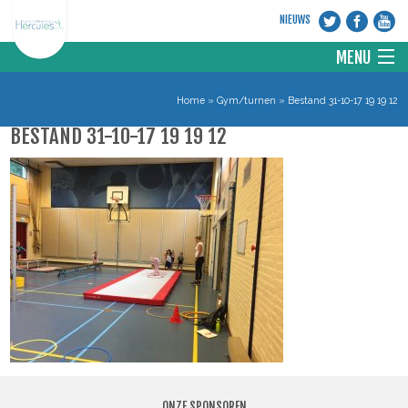
NIEUWS
MENU
HOME
Home
»
Gym/turnen
»
Bestand 31-10-17 19 19 12
BESTAND 31-10-17 19 19 12
VERENIGING
DISCIPLINES
NIEUWS
WEBSITE KNGU
CONTACT
ONZE SPONSOREN