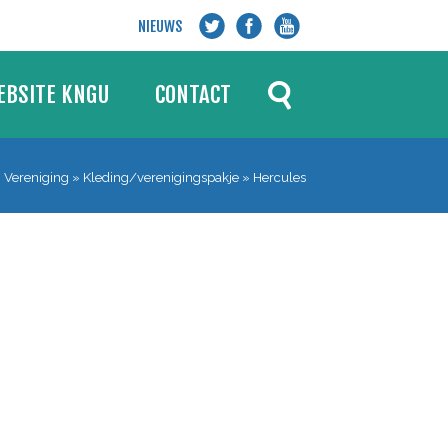
NIEUWS
ZOEKEN
EBSITE KNGU
CONTACT
»
Vereniging
»
Kleding/verenigingspakje
»
Hercules