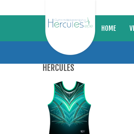
HOME
V
BE
TE
HERCULES
LE
VA
KL
CO