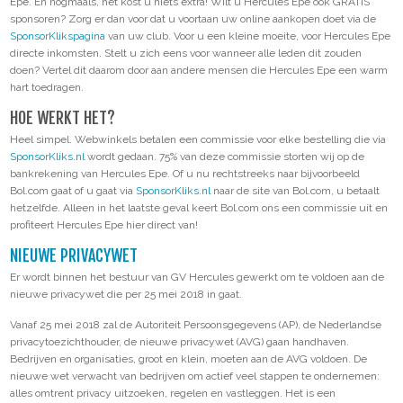
Epe. En nogmaals, het kost u niets extra! Wilt u Hercules Epe ook GRATIS
sponsoren? Zorg er dan voor dat u voortaan uw online aankopen doet via de
SponsorKlikspagina
van uw club. Voor u een kleine moeite, voor Hercules Epe
directe inkomsten. Stelt u zich eens voor wanneer alle leden dit zouden
doen? Vertel dit daarom door aan andere mensen die Hercules Epe een warm
hart toedragen.
HOE WERKT HET?
Heel simpel. Webwinkels betalen een commissie voor elke bestelling die via
SponsorKliks.nl
wordt gedaan. 75% van deze commissie storten wij op de
bankrekening van Hercules Epe. Of u nu rechtstreeks naar bijvoorbeeld
Bol.com gaat of u gaat via
SponsorKliks.nl
naar de site van Bol.com, u betaalt
hetzelfde. Alleen in het laatste geval keert Bol.com ons een commissie uit en
profiteert Hercules Epe hier direct van!
NIEUWE PRIVACYWET
Er wordt binnen het bestuur van GV Hercules gewerkt om te voldoen aan de
nieuwe privacywet die per 25 mei 2018 in gaat.
Vanaf 25 mei 2018 zal de Autoriteit Persoonsgegevens (AP), de Nederlandse
privacytoezichthouder, de nieuwe privacywet (AVG) gaan handhaven.
Bedrijven en organisaties, groot en klein, moeten aan de AVG voldoen. De
nieuwe wet verwacht van bedrijven om actief veel stappen te ondernemen:
alles omtrent privacy uitzoeken, regelen en vastleggen. Het is een