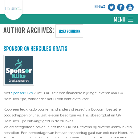
NIEUWS
MENU
AUTHOR ARCHIVES:
JISKA SCHURINK
HOME
SPONSOR GV HERCULES GRATIS
VERENIGING
DISCIPLINES
NIEUWS
Met
SponsorKliks
kunt u nu zelf een financiële bijdrage leveren aan GV
Hercules Epe, zonder dat het u een cent extra kost!
WEBSITE KNGU
Koop een leuk kado voor iemand anders of jezelf via Bol.com, bestel je
boodschappen online, laat je eten bezorgen via Thuisbezorgd.nl en GV
Hercules Epe ontvangt geld in de clubkas.
CONTACT
Via de categorieën boven in het menu kunt u tevens bij diverse webwinkels
bestellen. Een percentage van het aankoopbedrag gaat dan ook naar Hercules