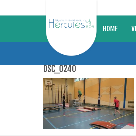
HOME
V
BE
TE
DSC_0240
LE
VA
KL
CO