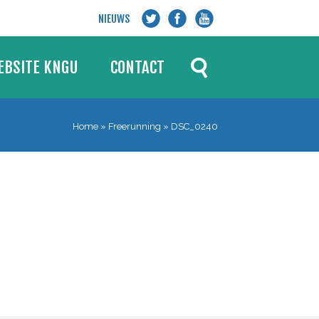
NIEUWS
ZOEKEN
EBSITE KNGU
CONTACT
Home
»
Freerunning
»
DSC_0240