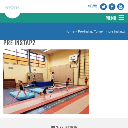
NIEUWS
MENU
HOME
Home
»
Pre-Instap Turnen
»
pre instap2
PRE INSTAP2
VERENIGING
DISCIPLINES
NIEUWS
WEBSITE KNGU
CONTACT
ONZE SPONSOREN